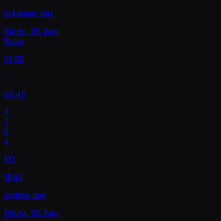
arkansas day
Sabtu, 08 Agu
Buka
01.00
00.45
4
3
6
4
VD
1840
virginia day
Sabtu, 08 Agu