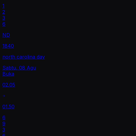
1
2
3
6
ND
1840
north carolina day
Sabtu, 08 Agu
Buka
02.05
01.50
6
9
3
6