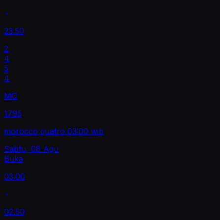
23.50
2
4
5
4
MO
1795
morocco quatro 03:00 wib
Sabtu, 08 Agu
Buka
03.00
02.50