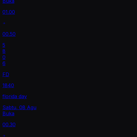
Buka
01.00
00.50
5
8
0
6
FD
1840
florida day
Sabtu, 08 Agu
Buka
00.30