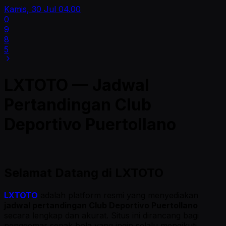
Kamis, 30 Jul
04.00
0
9
8
5
LXTOTO — Jadwal
Pertandingan Club
Deportivo Puertollano
Selamat Datang di LXTOTO
LXTOTO
adalah platform resmi yang menyediakan
jadwal pertandingan Club Deportivo Puertollano
secara lengkap dan akurat. Situs ini dirancang bagi
penggemar sepak bola yang ingin selalu mengikuti