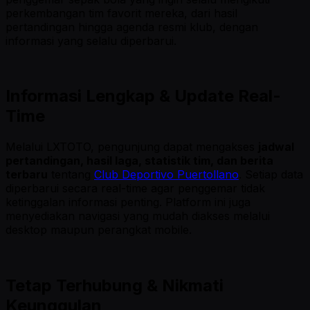
perkembangan tim favorit mereka, dari hasil
pertandingan hingga agenda resmi klub, dengan
informasi yang selalu diperbarui.
Informasi Lengkap & Update Real-
Time
Melalui LXTOTO, pengunjung dapat mengakses
jadwal
pertandingan, hasil laga, statistik tim, dan berita
terbaru
tentang
Club Deportivo Puertollano
. Setiap data
diperbarui secara real-time agar penggemar tidak
ketinggalan informasi penting. Platform ini juga
menyediakan navigasi yang mudah diakses melalui
desktop maupun perangkat mobile.
Tetap Terhubung & Nikmati
Keunggulan