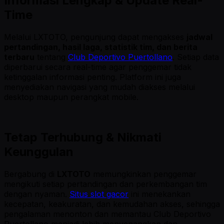
Informasi Lengkap & Update Real-
Time
Melalui LXTOTO, pengunjung dapat mengakses
jadwal
pertandingan, hasil laga, statistik tim, dan berita
terbaru
tentang
Club Deportivo Puertollano
. Setiap data
diperbarui secara real-time agar penggemar tidak
ketinggalan informasi penting. Platform ini juga
menyediakan navigasi yang mudah diakses melalui
desktop maupun perangkat mobile.
Tetap Terhubung & Nikmati
Keunggulan
Bergabung di
LXTOTO
memungkinkan penggemar
mengikuti setiap pertandingan dan perkembangan tim
dengan nyaman.
Situs slot gacor
ini menekankan
kecepatan, keakuratan, dan kemudahan akses, sehingga
pengalaman menonton dan memantau Club Deportivo