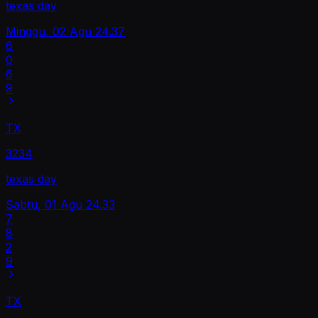
texas day
Minggu, 02 Agu
24.37
6
0
6
9
TX
3234
texas day
Sabtu, 01 Agu
24.33
7
8
2
9
TX