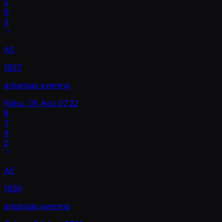
5
9
3
AE
1837
arkansas evening
Rabu, 05 Agu
07.22
8
7
4
2
AE
1836
arkansas evening