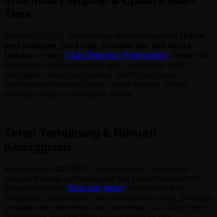
Informasi Lengkap & Update Real-
Time
Melalui LXTOTO, pengunjung dapat mengakses
jadwal
pertandingan, hasil laga, statistik tim, dan berita
terbaru
tentang
Club Deportivo Puertollano
. Setiap data
diperbarui secara real-time agar penggemar tidak
ketinggalan informasi penting. Platform ini juga
menyediakan navigasi yang mudah diakses melalui
desktop maupun perangkat mobile.
Tetap Terhubung & Nikmati
Keunggulan
Bergabung di
LXTOTO
memungkinkan penggemar
mengikuti setiap pertandingan dan perkembangan tim
dengan nyaman.
Situs slot gacor
ini menekankan
kecepatan, keakuratan, dan kemudahan akses, sehingga
pengalaman menonton dan memantau Club Deportivo