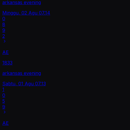
arkansas evening
Minggu, 02 Agu
07.14
0
8
9
2
AE
1833
arkansas evening
Sabtu, 01 Agu
07.13
1
0
5
9
AE