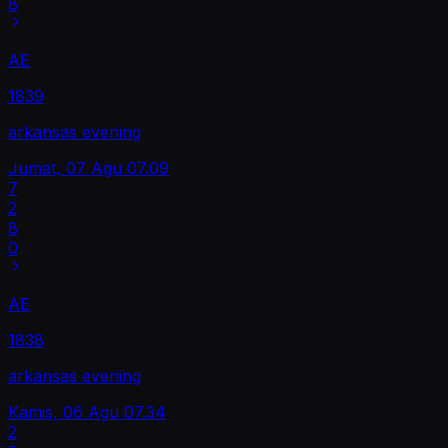
8
AE
1839
arkansas evening
Jumat, 07 Agu
07.09
7
2
8
0
AE
1838
arkansas evening
Kamis, 06 Agu
07.34
2