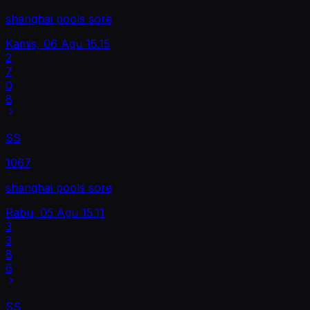
shanghai pools sore
Kamis, 06 Agu
15.15
2
7
0
8
SS
1067
shanghai pools sore
Rabu, 05 Agu
15.11
3
3
8
6
SS