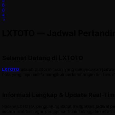
6
0
4
LXTOTO — Jadwal Pertandin
Selamat Datang di LXTOTO
LXTOTO
adalah platform resmi yang menyediakan
jadwa
bola yang ingin selalu mengikuti perkembangan tim favorit
Informasi Lengkap & Update Real-Ti
Melalui LXTOTO, pengunjung dapat mengakses
jadwal pe
secara real-time agar penggemar tidak ketinggalan infor