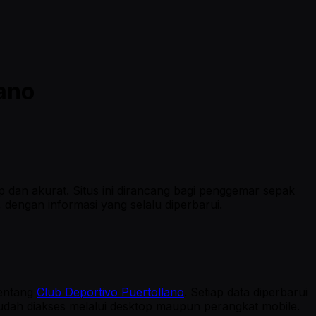
ano
 dan akurat. Situs ini dirancang bagi penggemar sepak
 dengan informasi yang selalu diperbarui.
entang
Club Deportivo Puertollano
. Setiap data diperbarui
 mudah diakses melalui desktop maupun perangkat mobile.