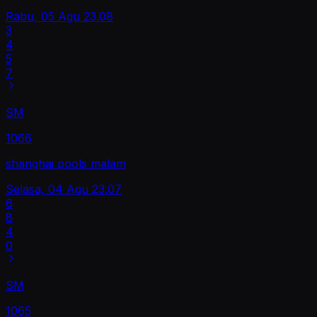
Rabu, 05 Agu
23.08
3
4
5
7
SM
1066
shanghai pools malam
Selasa, 04 Agu
23.07
6
8
4
0
SM
1065