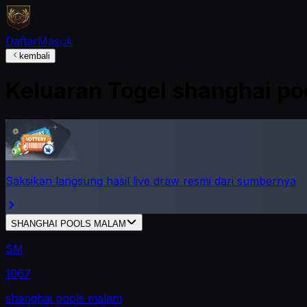
Daftar
Masuk
kembali
Keluaran Togel
shanghai po
Saksikan langsung hasil live draw resmi dari sumbernya
SHANGHAI POOLS MALAM
SM
1067
shanghai pools malam