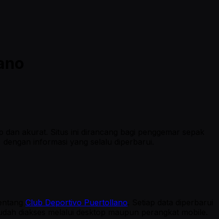
ano
 dan akurat. Situs ini dirancang bagi penggemar sepak
 dengan informasi yang selalu diperbarui.
entang
Club Deportivo Puertollano
. Setiap data diperbarui
 mudah diakses melalui desktop maupun perangkat mobile.