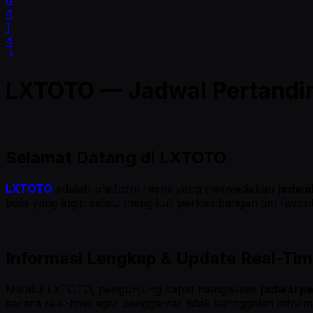
4
1
4
LXTOTO — Jadwal Pertandin
Selamat Datang di LXTOTO
LXTOTO
adalah platform resmi yang menyediakan
jadwa
bola yang ingin selalu mengikuti perkembangan tim favorit
Informasi Lengkap & Update Real-Ti
Melalui LXTOTO, pengunjung dapat mengakses
jadwal pe
secara real-time agar penggemar tidak ketinggalan infor