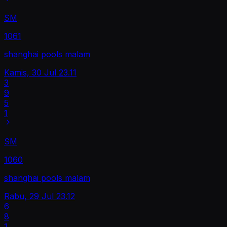
SM
1061
shanghai pools malam
Kamis, 30 Jul
23.11
3
9
5
1
SM
1060
shanghai pools malam
Rabu, 29 Jul
23.12
6
8
1