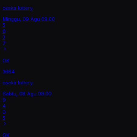
osaka lottery
Minggu, 09 Agu
09.00
5
6
2
7
OK
3664
osaka lottery
Sabtu, 08 Agu
09.00
9
4
0
5
OK