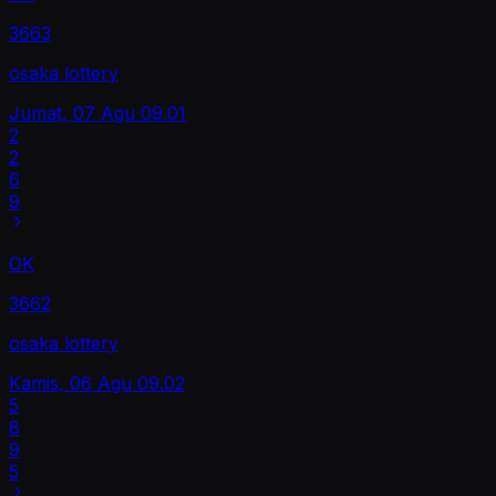
3663
osaka lottery
Jumat, 07 Agu
09.01
2
2
6
9
OK
3662
osaka lottery
Kamis, 06 Agu
09.02
5
8
9
5