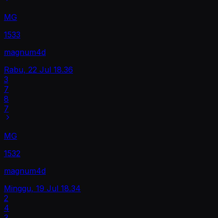
MG
1533
magnum4d
Rabu, 22 Jul
18.36
3
7
8
7
MG
1532
magnum4d
Minggu, 19 Jul
18.34
2
4
3