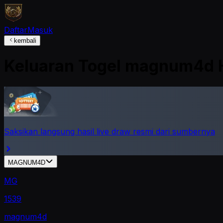
Daftar
Masuk
kembali
Keluaran Togel
magnum4d
H
Saksikan langsung hasil live draw resmi dari sumbernya
MAGNUM4D
MG
1539
magnum4d