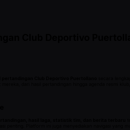
gan Club Deportivo Puertoll
l pertandingan Club Deportivo Puertollano
secara lengkap
 mereka, dari hasil pertandingan hingga agenda resmi klub,
me
rtandingan, hasil laga, statistik tim, dan berita terbaru
t
masi penting. Platform ini juga menyediakan navigasi yang