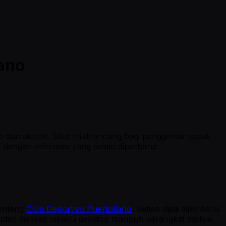
ano
 dan akurat. Situs ini dirancang bagi penggemar sepak
 dengan informasi yang selalu diperbarui.
entang
Club Deportivo Puertollano
. Setiap data diperbarui
 mudah diakses melalui desktop maupun perangkat mobile.