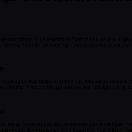
l pertandingan Club Deportivo Puertollano
secara lengkap
 mereka, dari hasil pertandingan hingga agenda resmi klub,
me
rtandingan, hasil laga, statistik tim, dan berita terbaru
t
masi penting. Platform ini juga menyediakan navigasi yang
an
ti setiap pertandingan dan perkembangan tim dengan n
 menonton dan memantau Club Deportivo Puertollano men