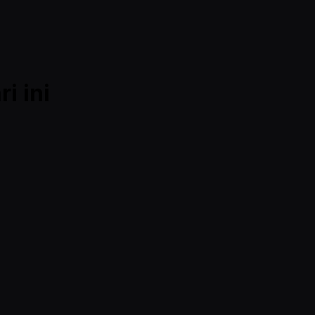
i ini