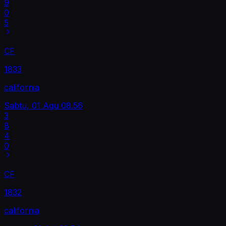
9
0
5
CF
1833
california
Sabtu, 01 Agu
08.56
3
8
4
0
CF
1832
california