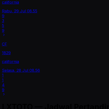
california
Rabu, 29 Jul
08.55
9
3
5
9
CF
1829
california
Selasa, 28 Jul
08.56
1
1
4
9
LXTOTO — Jadwal Pertandin