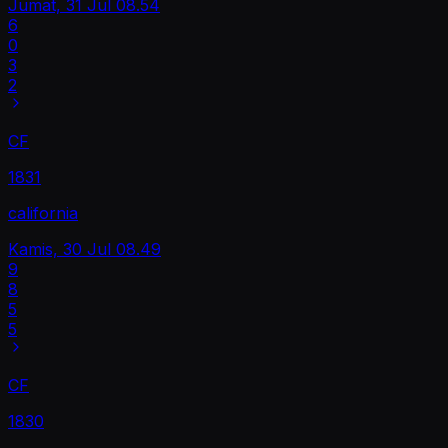
Jumat, 31 Jul
08.54
6
0
3
2
CF
1831
california
Kamis, 30 Jul
08.49
9
8
5
5
CF
1830