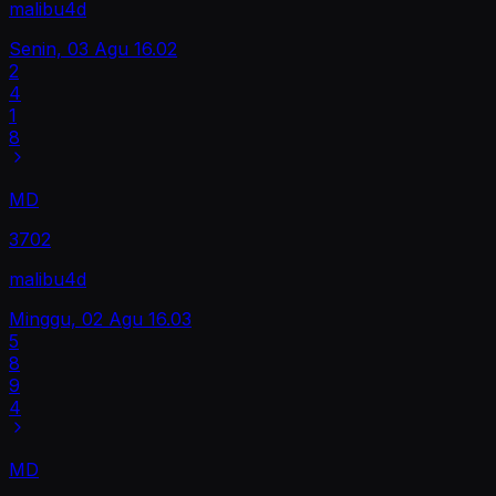
malibu4d
Senin, 03 Agu
16.02
2
4
1
8
MD
3702
malibu4d
Minggu, 02 Agu
16.03
5
8
9
4
MD