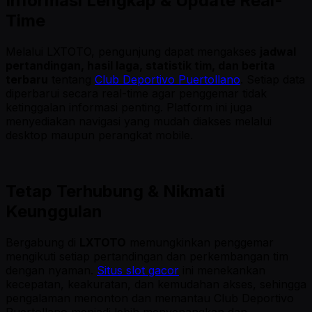
Informasi Lengkap & Update Real-
Time
Melalui LXTOTO, pengunjung dapat mengakses
jadwal
pertandingan, hasil laga, statistik tim, dan berita
terbaru
tentang
Club Deportivo Puertollano
. Setiap data
diperbarui secara real-time agar penggemar tidak
ketinggalan informasi penting. Platform ini juga
menyediakan navigasi yang mudah diakses melalui
desktop maupun perangkat mobile.
Tetap Terhubung & Nikmati
Keunggulan
Bergabung di
LXTOTO
memungkinkan penggemar
mengikuti setiap pertandingan dan perkembangan tim
dengan nyaman.
Situs slot gacor
ini menekankan
kecepatan, keakuratan, dan kemudahan akses, sehingga
pengalaman menonton dan memantau Club Deportivo