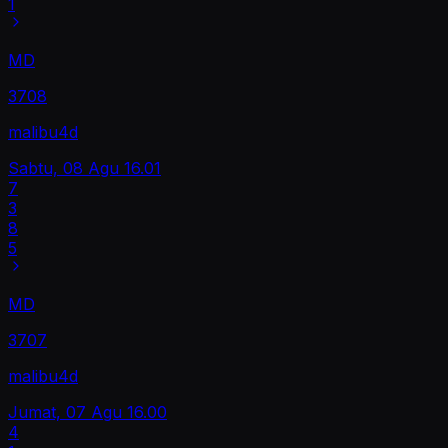
1
MD
3708
malibu4d
Sabtu, 08 Agu
16.01
7
3
8
5
MD
3707
malibu4d
Jumat, 07 Agu
16.00
4