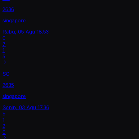
2636
singapore
Rabu, 05 Agu
18.53
0
7
1
5
SG
2635
singapore
Senin, 03 Agu
17.36
9
1
2
0