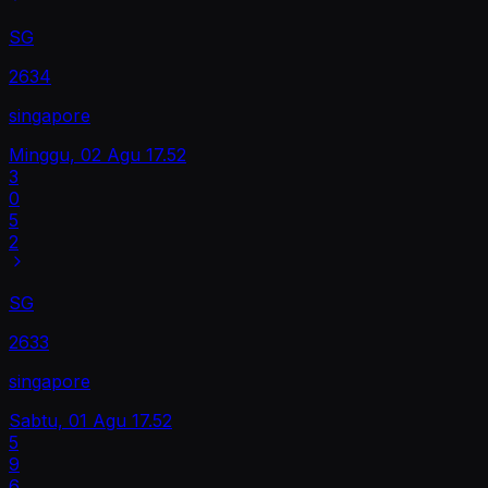
SG
2634
singapore
Minggu, 02 Agu
17.52
3
0
5
2
SG
2633
singapore
Sabtu, 01 Agu
17.52
5
9
6