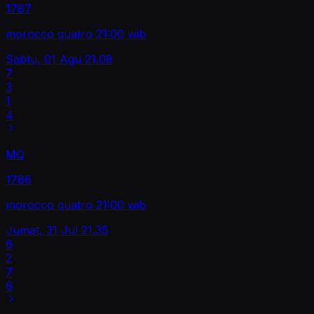
1787
morocco quatro 21:00 wib
Sabtu, 01 Agu
21.08
7
3
1
4
MQ
1786
morocco quatro 21:00 wib
Jumat, 31 Jul
21.35
6
2
7
6