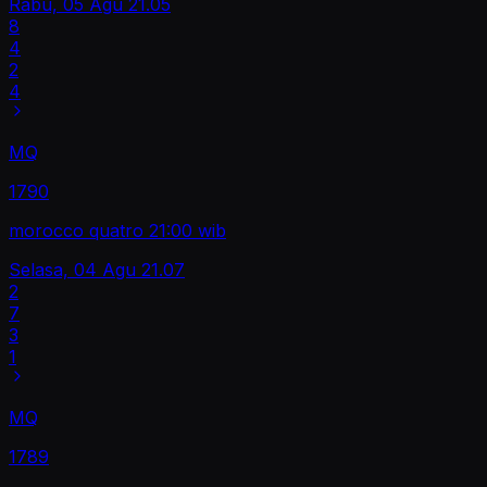
Rabu, 05 Agu
21.05
8
4
2
4
MQ
1790
morocco quatro 21:00 wib
Selasa, 04 Agu
21.07
2
7
3
1
MQ
1789