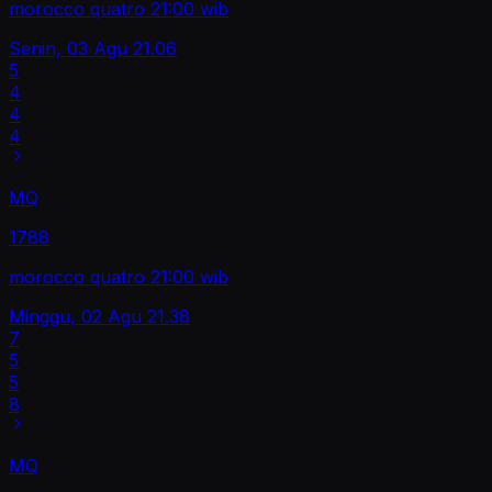
morocco quatro 21:00 wib
Senin, 03 Agu
21.06
5
4
4
4
MQ
1788
morocco quatro 21:00 wib
Minggu, 02 Agu
21.38
7
5
5
8
MQ