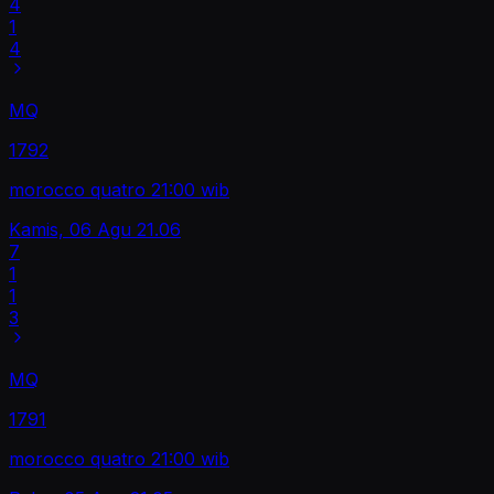
4
1
4
MQ
1792
morocco quatro 21:00 wib
Kamis, 06 Agu
21.06
7
1
1
3
MQ
1791
morocco quatro 21:00 wib