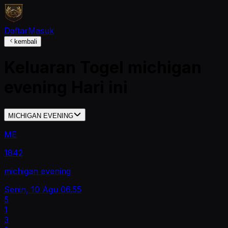
Daftar
Masuk
kembali
Keluaran Togel
michigan
evening
Hari ini
MICHIGAN EVENING
ME
1842
michigan evening
Senin, 10 Agu
06.55
5
1
3