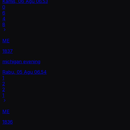
Kamis, 06 Agu
06.53
0
6
4
8
ME
1837
michigan evening
Rabu, 05 Agu
06.54
1
2
2
1
ME
1836