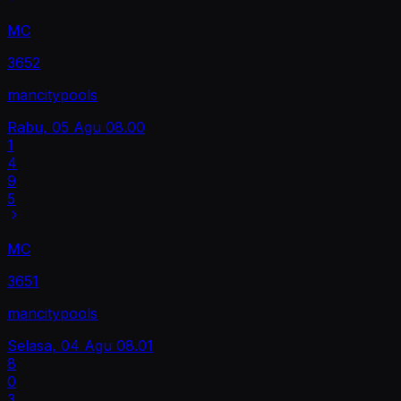
MC
3652
mancitypools
Rabu, 05 Agu
08.00
1
4
9
5
MC
3651
mancitypools
Selasa, 04 Agu
08.01
8
0
3