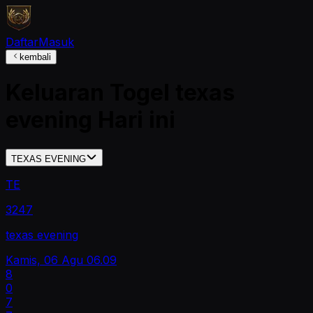
Daftar
Masuk
kembali
Keluaran Togel
texas
evening
Hari ini
TEXAS EVENING
TE
3247
texas evening
Kamis, 06 Agu
06.09
8
0
7