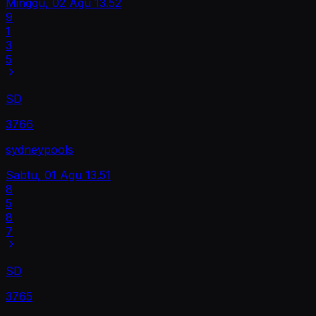
Minggu, 02 Agu
13.52
9
1
3
5
SD
3766
sydneypools
Sabtu, 01 Agu
13.51
8
5
8
7
SD
3765