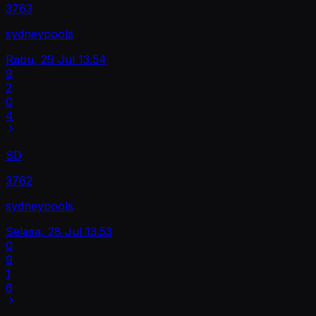
3763
sydneypools
Rabu, 29 Jul
13.54
9
2
0
4
SD
3762
sydneypools
Selasa, 28 Jul
13.53
0
9
1
6