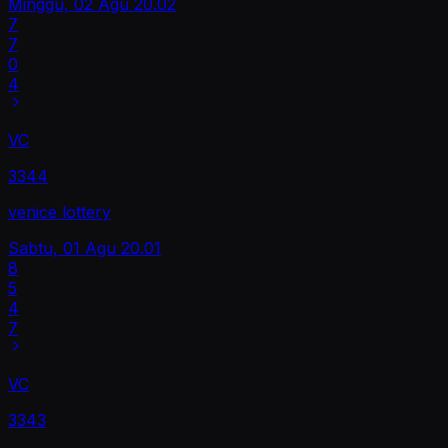
Minggu, 02 Agu
20.02
7
7
0
4
VC
3344
venice lottery
Sabtu, 01 Agu
20.01
8
5
4
7
VC
3343