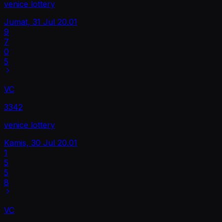
venice lottery
Jumat, 31 Jul
20.01
9
7
0
5
VC
3342
venice lottery
Kamis, 30 Jul
20.01
1
5
5
8
VC