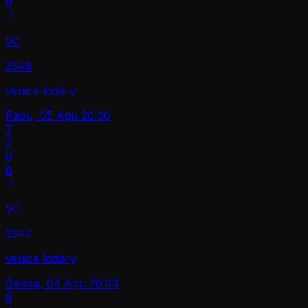
9
VC
3348
venice lottery
Rabu, 05 Agu
20.00
7
2
0
8
VC
3347
venice lottery
Selasa, 04 Agu
20.03
9