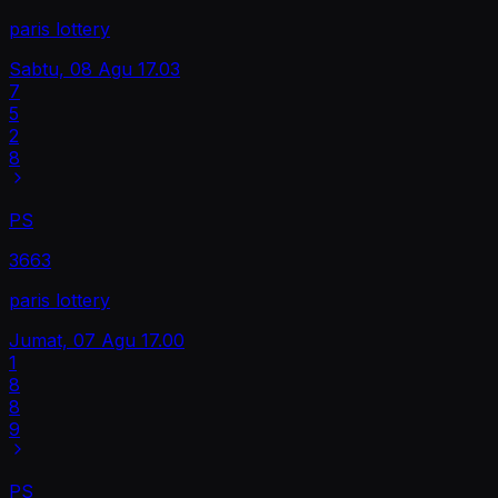
paris lottery
Sabtu, 08 Agu
17.03
7
5
2
8
PS
3663
paris lottery
Jumat, 07 Agu
17.00
1
8
8
9
PS