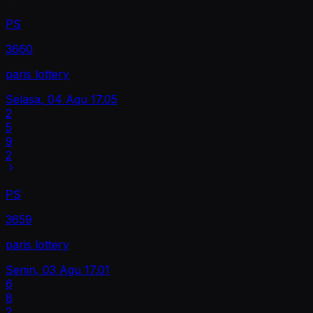
PS
3660
paris lottery
Selasa, 04 Agu
17.05
2
5
9
2
PS
3659
paris lottery
Senin, 03 Agu
17.01
6
8
2