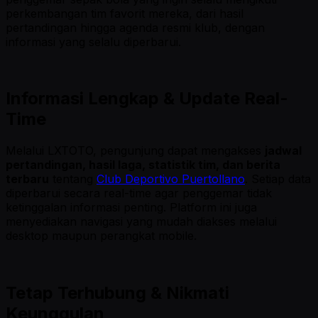
perkembangan tim favorit mereka, dari hasil
pertandingan hingga agenda resmi klub, dengan
informasi yang selalu diperbarui.
Informasi Lengkap & Update Real-
Time
Melalui LXTOTO, pengunjung dapat mengakses
jadwal
pertandingan, hasil laga, statistik tim, dan berita
terbaru
tentang
Club Deportivo Puertollano
. Setiap data
diperbarui secara real-time agar penggemar tidak
ketinggalan informasi penting. Platform ini juga
menyediakan navigasi yang mudah diakses melalui
desktop maupun perangkat mobile.
Tetap Terhubung & Nikmati
Keunggulan