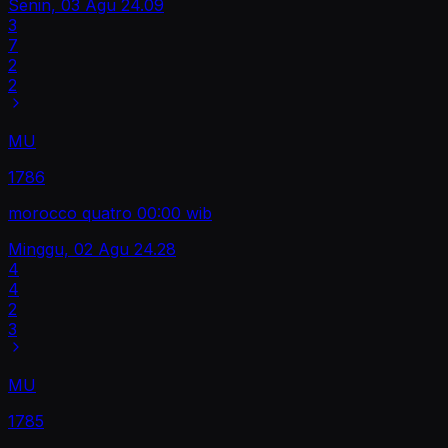
Senin, 03 Agu
24.09
3
7
2
2
MU
1786
morocco quatro 00:00 wib
Minggu, 02 Agu
24.28
4
4
2
3
MU
1785