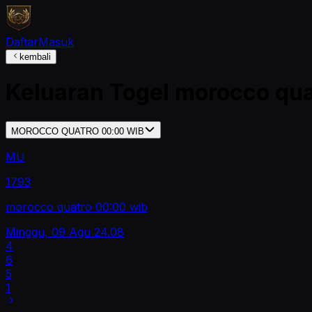
Daftar
Masuk
kembali
Keluaran Togel
morocco qua
MOROCCO QUATRO 00:00 WIB
MU
1793
morocco quatro 00:00 wib
Minggu, 09 Agu
24.08
4
6
5
1