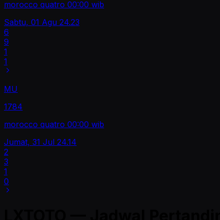
morocco quatro 00:00 wib
Sabtu, 01 Agu
24.23
6
9
1
1
MU
1784
morocco quatro 00:00 wib
Jumat, 31 Jul
24.14
2
3
1
0
LXTOTO — Jadwal Pertandin