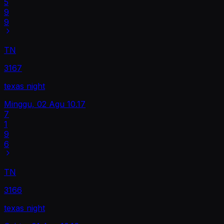
5
9
9
TN
3167
texas night
Minggu, 02 Agu
10.17
7
1
9
6
TN
3166
texas night