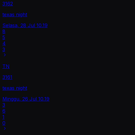
3162
texas night
Selasa, 28 Jul
10.19
8
5
4
3
TN
3161
texas night
Minggu, 26 Jul
10.19
3
6
1
0