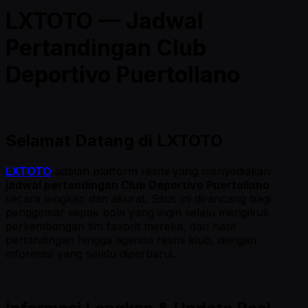
LXTOTO — Jadwal
Pertandingan Club
Deportivo Puertollano
Selamat Datang di LXTOTO
LXTOTO
adalah platform resmi yang menyediakan
jadwal pertandingan Club Deportivo Puertollano
secara lengkap dan akurat. Situs ini dirancang bagi
penggemar sepak bola yang ingin selalu mengikuti
perkembangan tim favorit mereka, dari hasil
pertandingan hingga agenda resmi klub, dengan
informasi yang selalu diperbarui.