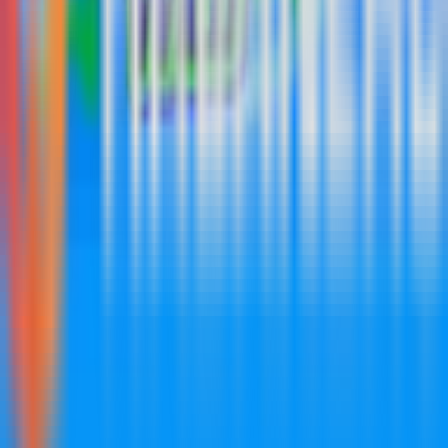
diperbarui secara real-time agar penggemar tidak
ketinggalan informasi penting. Platform ini juga
menyediakan navigasi yang mudah diakses melalui
desktop maupun perangkat mobile.
Tetap Terhubung & Nikmati
Keunggulan
Bergabung di
LXTOTO
memungkinkan penggemar
mengikuti setiap pertandingan dan perkembangan tim
dengan nyaman.
Situs slot gacor
ini menekankan
kecepatan, keakuratan, dan kemudahan akses, sehingga
pengalaman menonton dan memantau Club Deportivo
Puertollano menjadi lebih menyenangkan dan
terpercaya bagi semua penggemar.
Lihat Semua
home