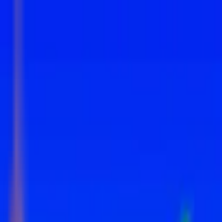
Daftar
Masuk
poker
Cari Permainan
Provider :
All
Joker Poker 1 Hand
Habanero
Joker Poker 5 Hand
Habanero
Aces and Eights 1 Hand
Habanero
Jacks or Better 1 Hand
Habanero
Jacks or Better 5 Hand
Habanero
Jacks or Better 10 Hand
Habanero
Jacks or Better 50 Hand
Habanero
Jacks or Better 100 Hand
Habanero
Deuces Wild 1 Hand
Habanero
Deuces Wild 10 Hand
Habanero
Deuces Wild 5 Hand
Habanero
Deuces Wild 100 Hand
Habanero
Deuces Wild 50 Hand
Habanero