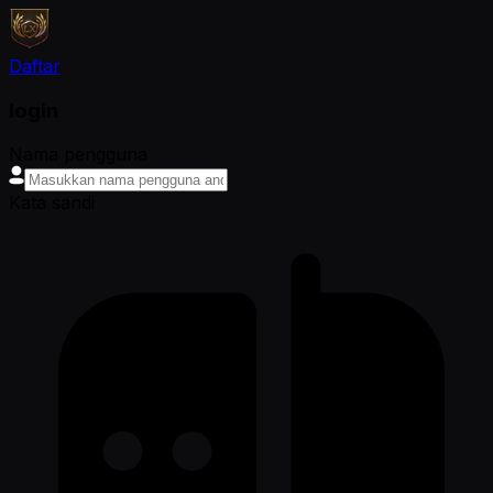
Daftar
login
Nama pengguna
Kata sandi