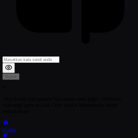
Masuk
*
Jika Anda mengalami Kesulitan saat login, Silahkan
hubungi kami di Live Chat untuk Membantu anda
selanjutnya
home