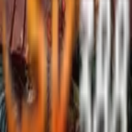
LXTOTO
adalah platform resmi yang menyediakan
jadwal pertandingan Club Deportivo Puertollano
secara lengkap dan akurat. Situs ini dirancang bagi
penggemar sepak bola yang ingin selalu mengikuti
perkembangan tim favorit mereka, dari hasil
pertandingan hingga agenda resmi klub, dengan
informasi yang selalu diperbarui.
Informasi Lengkap & Update Real-
Time
Melalui LXTOTO, pengunjung dapat mengakses
jadwal
pertandingan, hasil laga, statistik tim, dan berita
terbaru
tentang
Club Deportivo Puertollano
. Setiap data
diperbarui secara real-time agar penggemar tidak
ketinggalan informasi penting. Platform ini juga
menyediakan navigasi yang mudah diakses melalui
desktop maupun perangkat mobile.