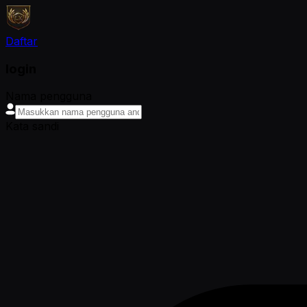
Daftar
login
Nama pengguna
Kata sandi