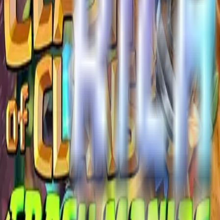
Informasi Lengkap & Update Real-
Time
Melalui LXTOTO, pengunjung dapat mengakses
jadwal
pertandingan, hasil laga, statistik tim, dan berita
terbaru
tentang
Club Deportivo Puertollano
. Setiap data
diperbarui secara real-time agar penggemar tidak
ketinggalan informasi penting. Platform ini juga
menyediakan navigasi yang mudah diakses melalui
desktop maupun perangkat mobile.
Tetap Terhubung & Nikmati
Keunggulan
Bergabung di
LXTOTO
memungkinkan penggemar
mengikuti setiap pertandingan dan perkembangan tim
dengan nyaman.
Situs slot gacor
ini menekankan
kecepatan, keakuratan, dan kemudahan akses, sehingga
pengalaman menonton dan memantau Club Deportivo