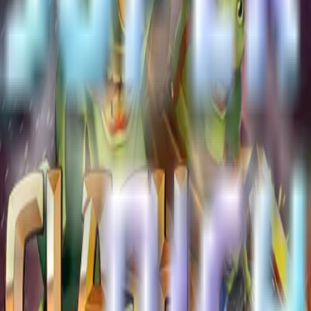
LXTOTO — Jadwal
Pertandingan Club
Deportivo Puertollano
Selamat Datang di LXTOTO
LXTOTO
adalah platform resmi yang menyediakan
jadwal pertandingan Club Deportivo Puertollano
secara lengkap dan akurat. Situs ini dirancang bagi
penggemar sepak bola yang ingin selalu mengikuti
perkembangan tim favorit mereka, dari hasil
pertandingan hingga agenda resmi klub, dengan
informasi yang selalu diperbarui.