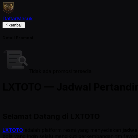
Daftar
Masuk
kembali
Detail Promosi
Tidak ada promosi tersedia
LXTOTO — Jadwal Pertandin
Selamat Datang di LXTOTO
LXTOTO
adalah platform resmi yang menyediakan
jadwa
bola yang ingin selalu mengikuti perkembangan tim favorit