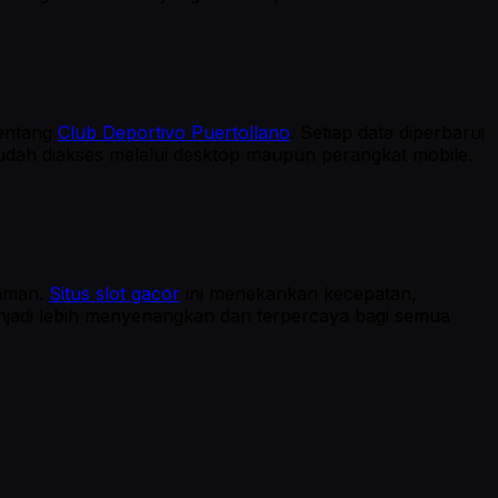
entang
Club Deportivo Puertollano
. Setiap data diperbarui
 mudah diakses melalui desktop maupun perangkat mobile.
yaman.
Situs slot gacor
ini menekankan kecepatan,
jadi lebih menyenangkan dan terpercaya bagi semua