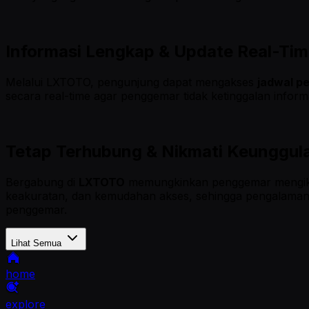
Informasi Lengkap & Update Real-Ti
Melalui LXTOTO, pengunjung dapat mengakses
jadwal pe
secara real-time agar penggemar tidak ketinggalan infor
Tetap Terhubung & Nikmati Keunggul
Bergabung di
LXTOTO
memungkinkan penggemar mengiku
keakuratan, dan kemudahan akses, sehingga pengalaman
penggemar.
Lihat Semua
home
explore