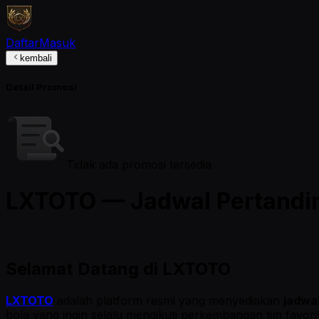
Daftar
Masuk
kembali
Detail Promosi
Tidak ada promosi tersedia
LXTOTO — Jadwal Pertandin
Selamat Datang di LXTOTO
LXTOTO
adalah platform resmi yang menyediakan
jadwa
bola yang ingin selalu mengikuti perkembangan tim favorit