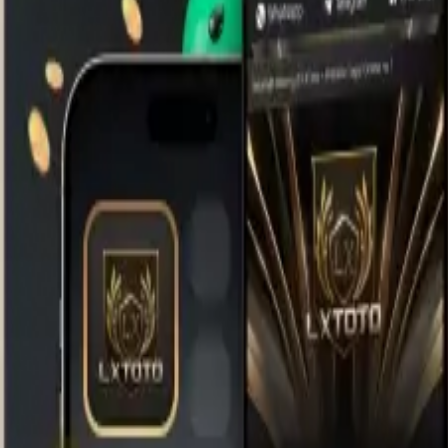
5.Hanya bisa claim Bonus 1x dalam satu akun
💸 Setelah Dikonfirmasi, saldo Rp 5.000 langsung dit
📥 Ayo download sekarang dan rasakan pengalaman be
LXTOTO — Jadwal Pertandin
Selamat Datang di LXTOTO
LXTOTO
adalah platform resmi yang menyediakan
jadwa
bola yang ingin selalu mengikuti perkembangan tim favorit
Informasi Lengkap & Update Real-Ti
Melalui LXTOTO, pengunjung dapat mengakses
jadwal pe
secara real-time agar penggemar tidak ketinggalan infor