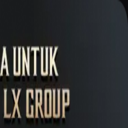
tempat anda bermain