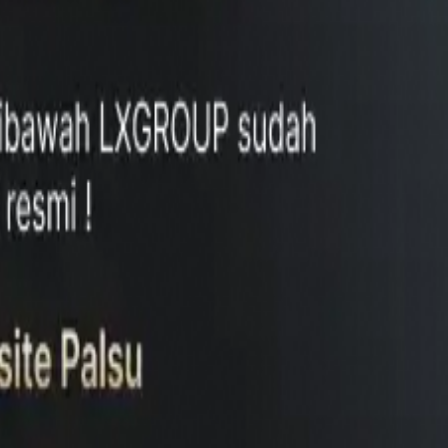
ersama LXGROUP!!
ano
 dan akurat. Situs ini dirancang bagi penggemar sepak
 dengan informasi yang selalu diperbarui.
entang
Club Deportivo Puertollano
. Setiap data diperbarui
 mudah diakses melalui desktop maupun perangkat mobile.