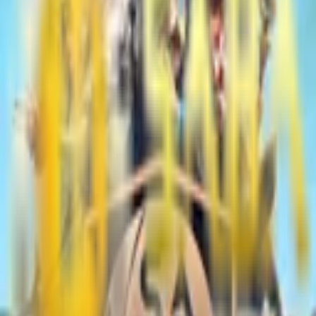
Selamat Datang di LXTOTO
LXTOTO
adalah platform resmi yang menyediakan
jadwal pertandingan Club Deportivo Puertollano
secara lengkap dan akurat. Situs ini dirancang bagi
penggemar sepak bola yang ingin selalu mengikuti
perkembangan tim favorit mereka, dari hasil
pertandingan hingga agenda resmi klub, dengan
informasi yang selalu diperbarui.
Informasi Lengkap & Update Real-
Time
Melalui LXTOTO, pengunjung dapat mengakses
jadwal
pertandingan, hasil laga, statistik tim, dan berita
terbaru
tentang
Club Deportivo Puertollano
. Setiap data