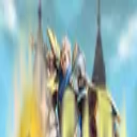
Daftar
Masuk
sport
Cari Permainan
Provider :
All
Sports Book
SBOBET
Sports Book
Saba
E-Sports
Saba
3
/
3
Game
Page
1
of
1
LXTOTO — Jadwal
Pertandingan Club
Deportivo Puertollano