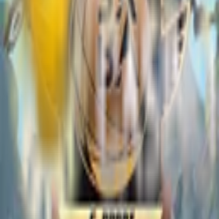
diperbarui secara real-time agar penggemar tidak
ketinggalan informasi penting. Platform ini juga
menyediakan navigasi yang mudah diakses melalui
desktop maupun perangkat mobile.
Tetap Terhubung & Nikmati
Keunggulan
Bergabung di
LXTOTO
memungkinkan penggemar
mengikuti setiap pertandingan dan perkembangan tim
dengan nyaman.
Situs slot gacor
ini menekankan
kecepatan, keakuratan, dan kemudahan akses, sehingga
pengalaman menonton dan memantau Club Deportivo
Puertollano menjadi lebih menyenangkan dan
terpercaya bagi semua penggemar.
Lihat Semua
home