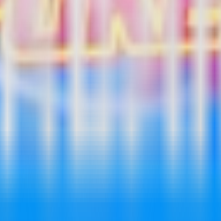
l pertandingan Club Deportivo Puertollano
secara lengkap
 mereka, dari hasil pertandingan hingga agenda resmi klub,
me
rtandingan, hasil laga, statistik tim, dan berita terbaru
t
masi penting. Platform ini juga menyediakan navigasi yang
an
ti setiap pertandingan dan perkembangan tim dengan n
 menonton dan memantau Club Deportivo Puertollano men