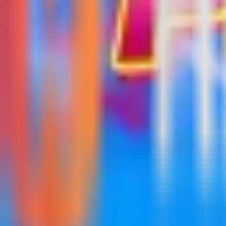
Selamat Datang di LXTOTO
LXTOTO
adalah platform resmi yang menyediakan
jadwa
bola yang ingin selalu mengikuti perkembangan tim favorit
Informasi Lengkap & Update Real-Ti
Melalui LXTOTO, pengunjung dapat mengakses
jadwal pe
secara real-time agar penggemar tidak ketinggalan infor
Tetap Terhubung & Nikmati Keunggul
Bergabung di
LXTOTO
memungkinkan penggemar mengiku
keakuratan, dan kemudahan akses, sehingga pengalaman
penggemar.
Lihat Semua