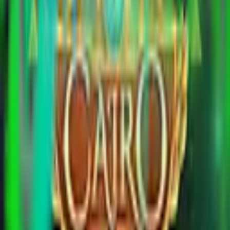
pertandingan hingga agenda resmi klub, dengan
informasi yang selalu diperbarui.
Informasi Lengkap & Update Real-
Time
Melalui LXTOTO, pengunjung dapat mengakses
jadwal
pertandingan, hasil laga, statistik tim, dan berita
terbaru
tentang
Club Deportivo Puertollano
. Setiap data
diperbarui secara real-time agar penggemar tidak
ketinggalan informasi penting. Platform ini juga
menyediakan navigasi yang mudah diakses melalui
desktop maupun perangkat mobile.
Tetap Terhubung & Nikmati
Keunggulan