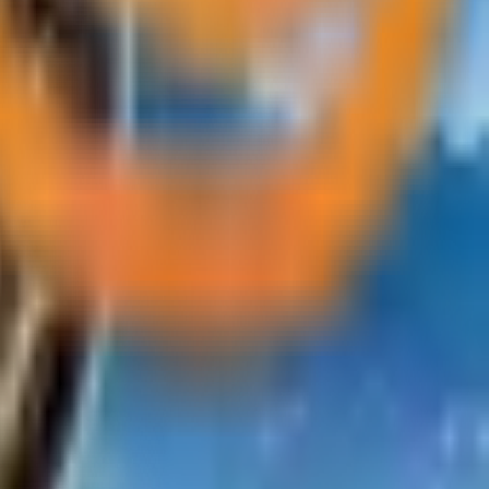
ano
 dan akurat. Situs ini dirancang bagi penggemar sepak
 dengan informasi yang selalu diperbarui.
entang
Club Deportivo Puertollano
. Setiap data diperbarui