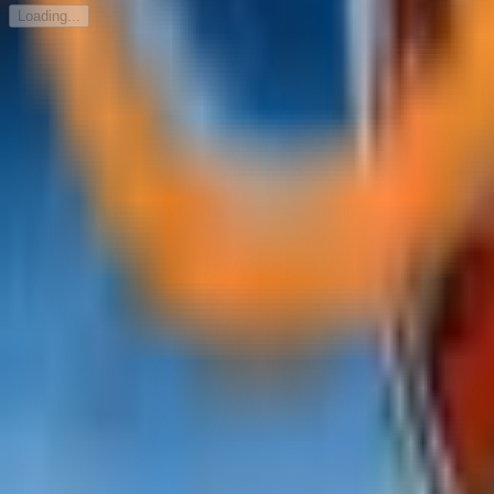
Loading...
24
/
92
Game
Page
1
of
4
LXTOTO — Jadwal Pertandin
Selamat Datang di LXTOTO
LXTOTO
adalah platform resmi yang menyediakan
jadwa
bola yang ingin selalu mengikuti perkembangan tim favorit
Informasi Lengkap & Update Real-Ti
Melalui LXTOTO, pengunjung dapat mengakses
jadwal pe