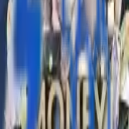
Deportivo Puertollano
Selamat Datang di LXTOTO
LXTOTO
adalah platform resmi yang menyediakan
jadwal pertandingan Club Deportivo Puertollano
secara lengkap dan akurat. Situs ini dirancang bagi
penggemar sepak bola yang ingin selalu mengikuti
perkembangan tim favorit mereka, dari hasil
pertandingan hingga agenda resmi klub, dengan
informasi yang selalu diperbarui.
Informasi Lengkap & Update Real-
Time
Melalui LXTOTO, pengunjung dapat mengakses
jadwal
pertandingan, hasil laga, statistik tim, dan berita