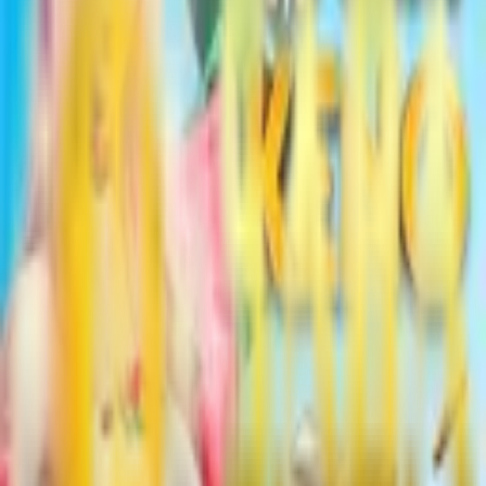
Lottery
Saba
Keno
Saba
3
/
3
Game
Page
1
of
1
LXTOTO — Jadwal
Pertandingan Club
Deportivo Puertollano
Selamat Datang di LXTOTO
LXTOTO
adalah platform resmi yang menyediakan
jadwal pertandingan Club Deportivo Puertollano
secara lengkap dan akurat. Situs ini dirancang bagi
penggemar sepak bola yang ingin selalu mengikuti