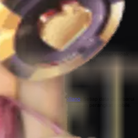
ano
 dan akurat. Situs ini dirancang bagi penggemar sepak
 dengan informasi yang selalu diperbarui.
entang
Club Deportivo Puertollano
. Setiap data diperbarui
 mudah diakses melalui desktop maupun perangkat mobile.