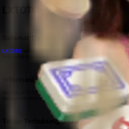
LXTOTO — Jadwal Pertandin
Selamat Datang di LXTOTO
LXTOTO
adalah platform resmi yang menyediakan
jadwa
bola yang ingin selalu mengikuti perkembangan tim favorit
Informasi Lengkap & Update Real-Ti
Melalui LXTOTO, pengunjung dapat mengakses
jadwal pe
secara real-time agar penggemar tidak ketinggalan infor
Tetap Terhubung & Nikmati Keunggul