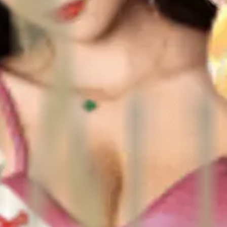
gan Club Deportivo Puertoll
l pertandingan Club Deportivo Puertollano
secara lengkap
 mereka, dari hasil pertandingan hingga agenda resmi klub,
me
rtandingan, hasil laga, statistik tim, dan berita terbaru
t
masi penting. Platform ini juga menyediakan navigasi yang
an