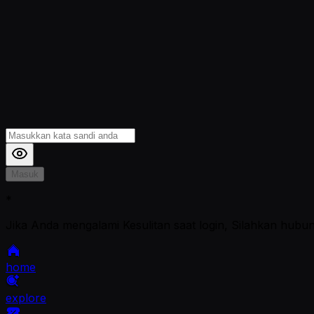
Masuk
*
Jika Anda mengalami Kesulitan saat login, Silahkan hubu
home
explore