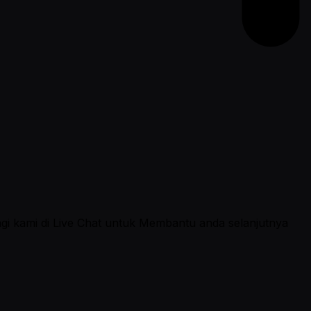
ngi kami di Live Chat untuk Membantu anda selanjutnya