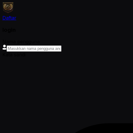
Daftar
login
Nama pengguna
Kata sandi