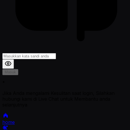
Masuk
*
Jika Anda mengalami Kesulitan saat login, Silahkan
hubungi kami di Live Chat untuk Membantu anda
selanjutnya
home