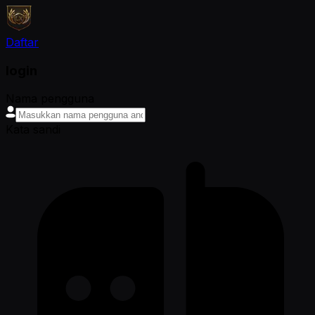
Daftar
login
Nama pengguna
Kata sandi