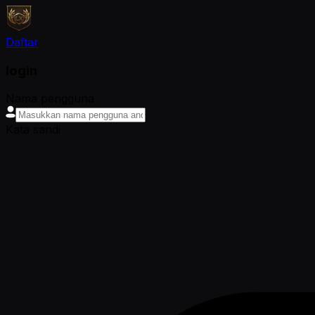
Daftar
login
Nama pengguna
Kata sandi