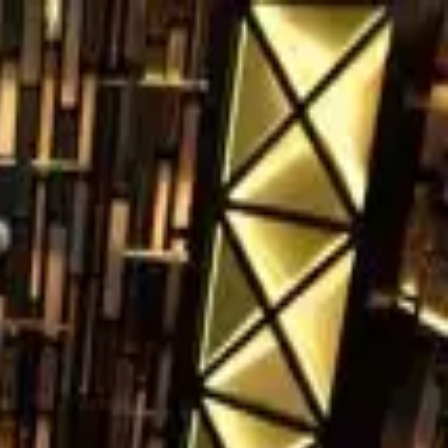
ano
 dan akurat. Situs ini dirancang bagi penggemar sepak
 dengan informasi yang selalu diperbarui.