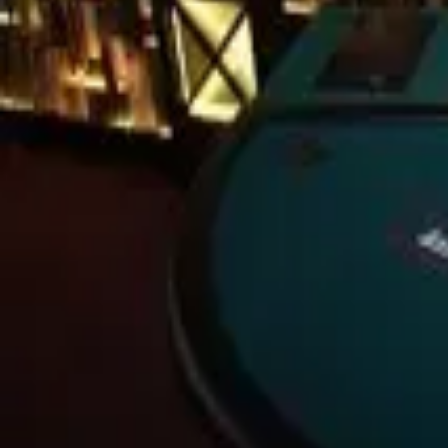
Melalui LXTOTO, pengunjung dapat mengakses
jadwal pe
secara real-time agar penggemar tidak ketinggalan infor
Tetap Terhubung & Nikmati Keunggul
Bergabung di
LXTOTO
memungkinkan penggemar mengiku
keakuratan, dan kemudahan akses, sehingga pengalaman
penggemar.
Lihat Semua
home
explore
promo
dompet