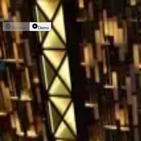
Daftar
Masuk
Mainkan
Demo
Ultimate Texas Hold'em
evolutiongaming
kembali
LXTOTO — Jadwal Pertandin
Selamat Datang di LXTOTO
LXTOTO
adalah platform resmi yang menyediakan
jadwa
bola yang ingin selalu mengikuti perkembangan tim favorit
Informasi Lengkap & Update Real-Ti