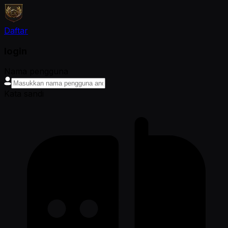
Daftar
login
Nama pengguna
Kata sandi