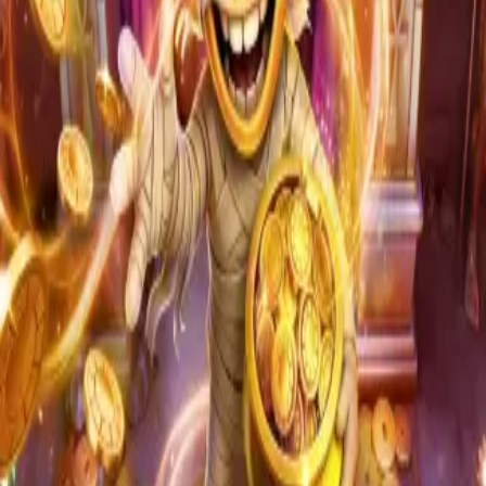
penggemar sepak bola yang ingin selalu mengikuti
perkembangan tim favorit mereka, dari hasil
pertandingan hingga agenda resmi klub, dengan
informasi yang selalu diperbarui.
Informasi Lengkap & Update Real-
Time
Melalui LXTOTO, pengunjung dapat mengakses
jadwal
pertandingan, hasil laga, statistik tim, dan berita
terbaru
tentang
Club Deportivo Puertollano
. Setiap data
diperbarui secara real-time agar penggemar tidak
ketinggalan informasi penting. Platform ini juga
menyediakan navigasi yang mudah diakses melalui
desktop maupun perangkat mobile.
Tetap Terhubung & Nikmati