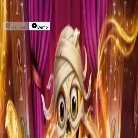
Daftar
Masuk
Mainkan
Demo
Tut's Treasure Tower
fatpanda
kembali
LXTOTO — Jadwal
Pertandingan Club
Deportivo Puertollano
Selamat Datang di LXTOTO
LXTOTO
adalah platform resmi yang menyediakan
jadwal pertandingan Club Deportivo Puertollano
secara lengkap dan akurat. Situs ini dirancang bagi