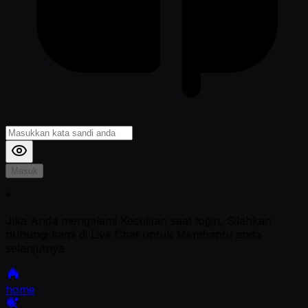
Masuk
*
Jika Anda mengalami Kesulitan saat login, Silahkan
hubungi kami di Live Chat untuk Membantu anda
selanjutnya
home