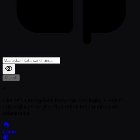
Masuk
*
Jika Anda mengalami Kesulitan saat login, Silahkan
hubungi kami di Live Chat untuk Membantu anda
selanjutnya
home