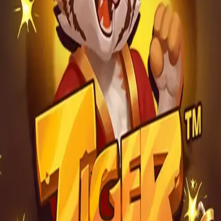
penggemar sepak bola yang ingin selalu mengikuti
perkembangan tim favorit mereka, dari hasil
pertandingan hingga agenda resmi klub, dengan
informasi yang selalu diperbarui.
Informasi Lengkap & Update Real-
Time
Melalui LXTOTO, pengunjung dapat mengakses
jadwal
pertandingan, hasil laga, statistik tim, dan berita
terbaru
tentang
Club Deportivo Puertollano
. Setiap data
diperbarui secara real-time agar penggemar tidak
ketinggalan informasi penting. Platform ini juga
menyediakan navigasi yang mudah diakses melalui
desktop maupun perangkat mobile.
Tetap Terhubung & Nikmati