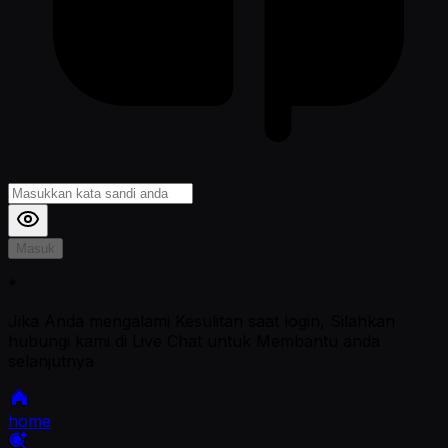
Masuk
*
Jika Anda mengalami Kesulitan saat login, Silahkan
hubungi kami di Live Chat untuk Membantu anda
selanjutnya
home