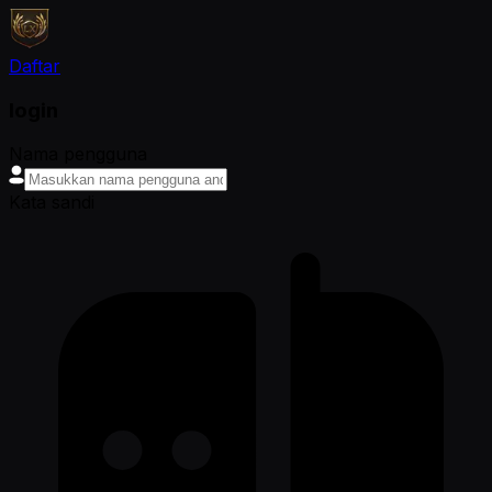
Daftar
login
Nama pengguna
Kata sandi