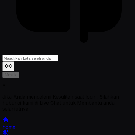
Masuk
*
Jika Anda mengalami Kesulitan saat login, Silahkan
hubungi kami di Live Chat untuk Membantu anda
selanjutnya
home