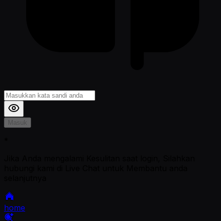
Masuk
*
Jika Anda mengalami Kesulitan saat login, Silahkan
hubungi kami di Live Chat untuk Membantu anda
selanjutnya
home