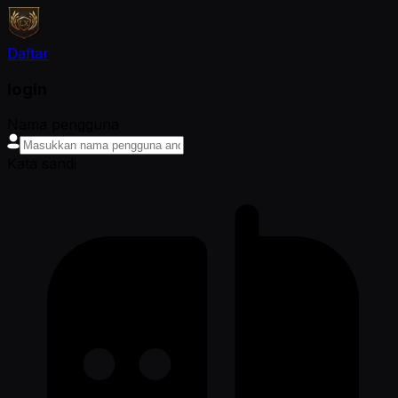
Daftar
login
Nama pengguna
Kata sandi