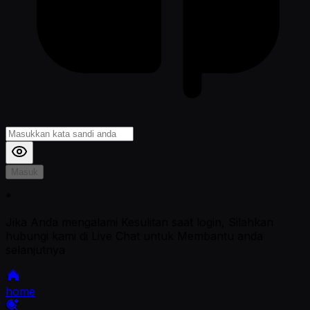
Masuk
*
Jika Anda mengalami Kesulitan saat login, Silahkan
hubungi kami di Live Chat untuk Membantu anda
selanjutnya
home