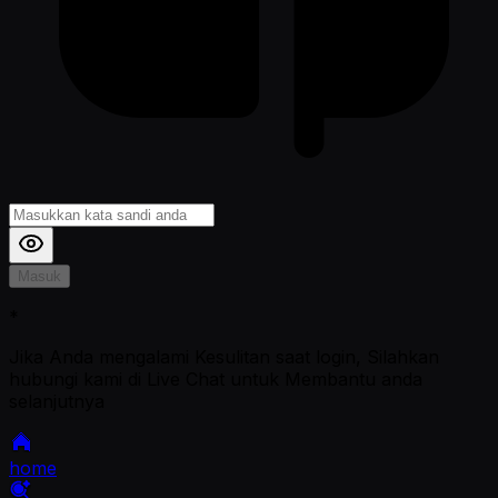
Masuk
*
Jika Anda mengalami Kesulitan saat login, Silahkan
hubungi kami di Live Chat untuk Membantu anda
selanjutnya
home