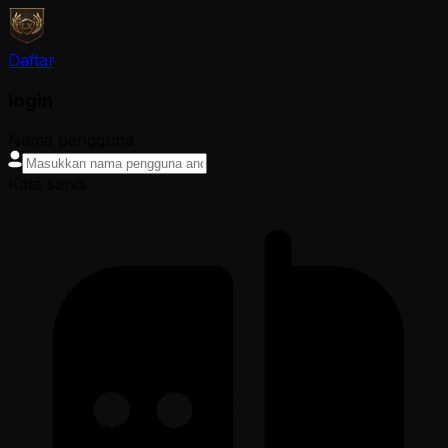
Daftar
login
Nama pengguna
Kata sandi