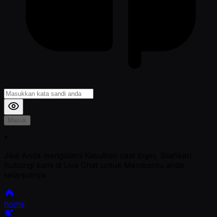
Masuk
*
Jika Anda mengalami Kesulitan saat login, Silahkan
hubungi kami di Live Chat untuk Membantu anda
selanjutnya
home